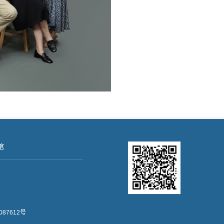
馆
087612号