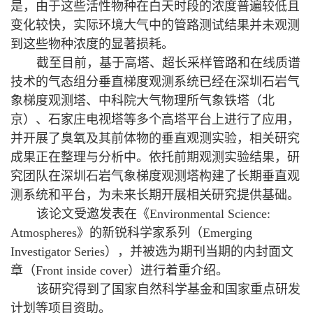
是，由于这些活性物种在白天时段的浓度普遍较低且
变化较快，实际环境大气中的管路测试结果并未观测
到这些物种浓度的显著损耗。
截至目前，基于高塔、超长采样管路和在线质谱
技术的气态组分垂直梯度观测系统已经在深圳石岩气
象梯度观测塔、中科院大气物理所气象铁塔（北
京）、石家庄电视塔等多个高塔平台上进行了应用，
并开展了臭氧及其前体物的垂直观测实验，相关研究
成果正在整理与分析中。依托前期观测实验结果，研
究团队在深圳石岩气象梯度观测塔构建了长期垂直观
测系统和平台，为未来长期开展相关研究提供基础。
该论文受邀发表在《
Environmental Science:
Atmospheres
》的新锐科学家系列（
Emerging
Investigator Series
），并被选为期刊当期的内封面文
章（
Front inside cover
）进行着重介绍。
该研究得到了国家自然科学基金和国家重点研发
计划等项目资助。