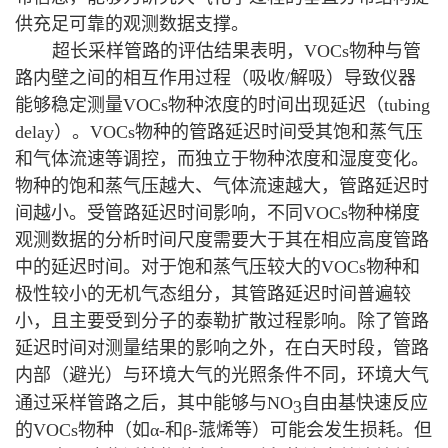
供充足可靠的观测数据支撑。
超长采样管路的评估结果表明，
VOCs
物种与管
路内壁之间的相互作用过程（吸收
/
解吸）导致仪器
能够稳定测量
VOCs
物种浓度的时间出现延迟（
tubing
delay
）。
VOCs
物种的管路延迟时间受其饱和蒸气压
和气体流速等调控，而独立于物种浓度和湿度变化。
物种的饱和蒸气压越大、气体流速越大，管路延迟时
间越小。受管路延迟时间影响，不同
VOCs
物种梯度
观测数据的分析时间尺度需要大于其在相应高度管路
中的延迟时间。对于饱和蒸气压较大的
VOCs
物种和
极性较小的无机气态组分，其管路延迟时间普遍较
小，且主要受到分子的泰勒扩散过程影响。除了管路
延迟时间对测量结果的影响之外，在白天时段，管路
内部（避光）与环境大气的光照条件不同，环境大气
通过采样管路之后，其中能够与
NO
自由基快速反应
3
的
VOCs
物种（如
α-
和
β-
蒎烯等）可能会发生损耗。但